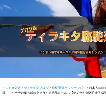
インド大好き！ティラキタブロ グ
>
駱駝通信バックナンバー
>
日本人の味
駱駝通信バックナンバー
インドが大好き!!
商品につい
理！ バナナの葉っぱの上で食べる絶品ミールス【ティラキタ駱駝通信 5月