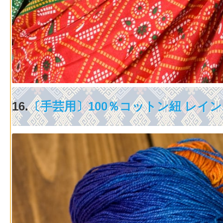
16.
〔手芸用〕100％コットン紐 レイ