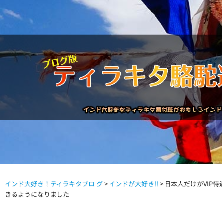
インド大好き！ティラキタブロ グ
>
インドが大好き!!
>
日本人だけがVIP待
駱駝通信バックナンバー
インドが大好き!!
商品につい
きるようになりました