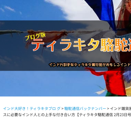
インド大好き！ティラキタブロ グ
>
駱駝通信バックナンバー
>
インド雑貨
駱駝通信バックナンバー
インドが大好き!!
商品につい
スに必要なインド人との上手な付き合い方【ティラキタ駱駝通信 2月23日