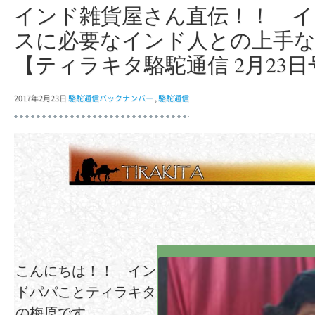
インド雑貨屋さん直伝！！ 
スに必要なインド人との上手
【ティラキタ駱駝通信 2月23日
2017年2月23日
駱駝通信バックナンバー
,
駱駝通信
こんにちは！！ イン
ドパパことティラキタ
の梅原です。