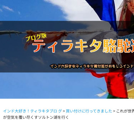
インド大好き！ティラキタブロ グ
>
買い付けに行ってきました
>
これが世
駱駝通信バックナンバー
インドが大好き!!
商品につい
が空気を覆い尽くすソルトン湖を行く