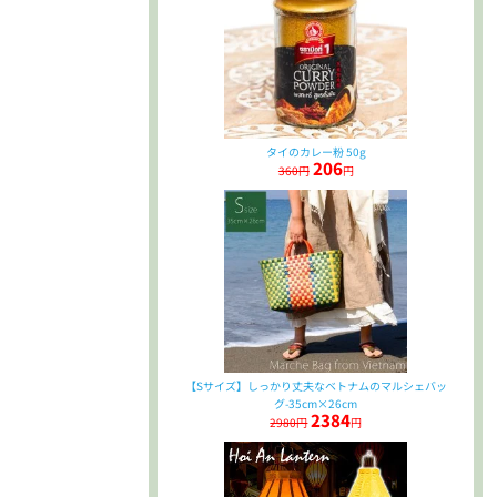
タイのカレー粉 50g
206
360円
円
【Sサイズ】しっかり丈夫なベトナムのマルシェバッ
グ-35cm×26cm
2384
2980円
円