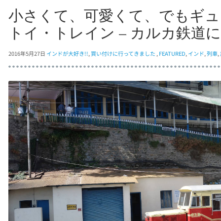
小さくて、可愛くて、でもギュ
トイ・トレイン – カルカ鉄道
2016年5月27日
インドが大好き!!
,
買い付けに行ってきました
,
FEATURED
,
インド
,
列車
,