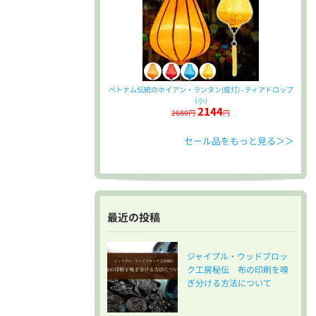
ベトナム伝統のホイアン・ランタン(提灯) - ティアドロップ
（小）
2144
2680円
円
セール品をもっと見る＞＞
最近の投稿
ジャイプル・ウッドブロッ
ク工房秘伝 布の印刷を嗅
ぎ分ける方法について