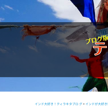
駱駝通信
インド大好き！ティラキタブロ グ
>
インドが大好き!