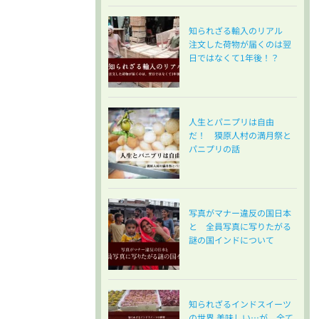
知られざる輸入のリアル
注文した荷物が届くのは翌
日ではなくて1年後！？
人生とパニプリは自由
だ！ 獏原人村の満月祭と
パニプリの話
写真がマナー違反の国日本
と 全員写真に写りたがる
謎の国インドについて
知られざるインドスイーツ
の世界 美味しい…が、全て