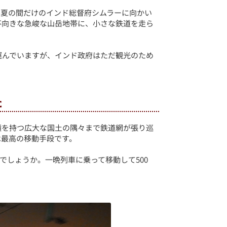
の夏の間だけのインド総督府シムラーに向かい
不向きな急峻な山岳地帯に、小さな鉄道を走ら
運んでいますが、インド政府はただ観光のため
た
積を持つ広大な国土の隅々まで鉄道網が張り巡
は最高の移動手段です。
位でしょうか。一晩列車に乗って移動して500