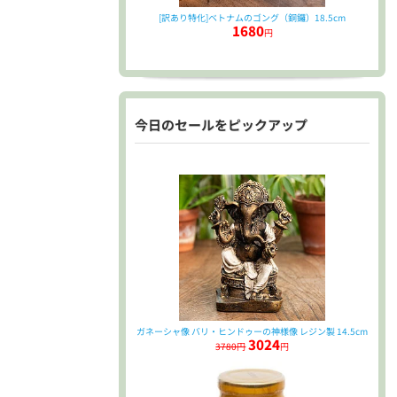
[訳あり特化]ベトナムのゴング（銅鑼）18.5cm
1680
円
今日のセールをピックアップ
ガネーシャ像 バリ・ヒンドゥーの神様像 レジン製 14.5cm
3024
3780円
円