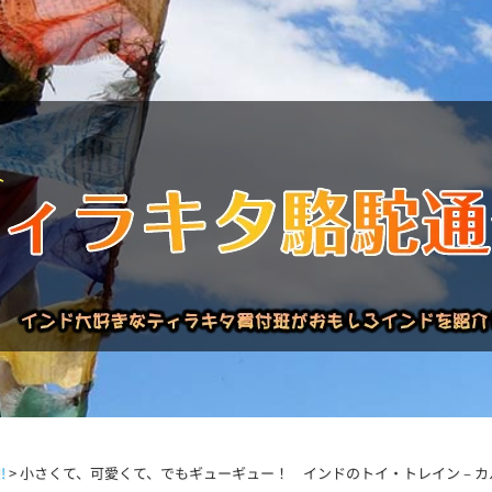
バックナンバー
インドが大好き!!
商品について
買い付
!
>
小さくて、可愛くて、でもギューギュー！ インドのトイ・トレイン – 