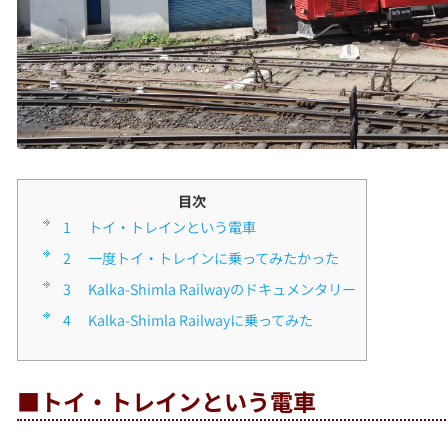
目次
1
■トイ・トレインという電車
2
■一度トイ・トレインに乗ってみたかった
3
■Kalka-Shimla Railwayのドキュメンタリー
4
■Kalka-Shimla Railwayに乗ってみた
■トイ・トレインという電車