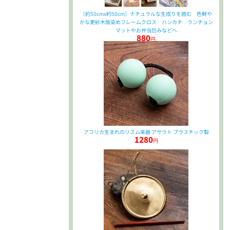
〔約50cmx約50cm〕ナチュラルな生成りを囲む 色鮮や
かな更紗木版染めフレームクロス ハンカチ ランチョン
マットやお弁当包みなどへ
880
円
アフリカ生まれのリズム楽器 アサラト プラスチック製
1280
円