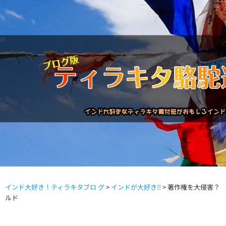
インド大好き！ティラキタブロ グ
>
インドが大好き!!
>
著作権を大侵害？
駱駝通信バックナンバー
インドが大好き!!
商品につい
ルド