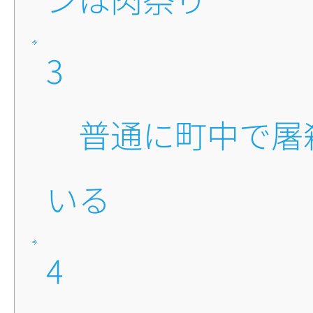
3
■普通に町中で屠殺して
いる
4