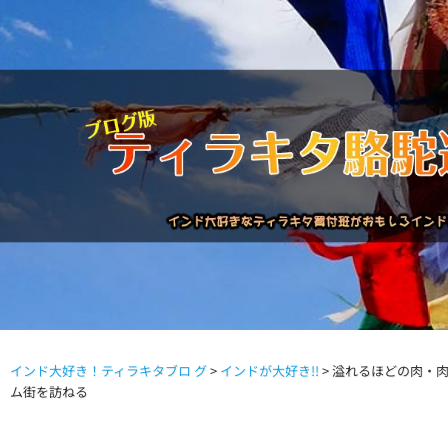
インド大好き！ティラキタブロ グ
>
インドが大好き!!
>
溢れるほどの肉・
駱駝通信バックナンバー
インドが大好き!!
商品につい
ム街を訪ねる