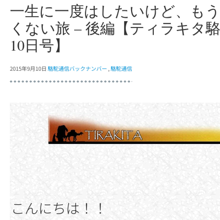
一生に一度はしたいけど、も
くない旅 – 後編【ティラキタ駱
10日号】
2015年9月10日
駱駝通信バックナンバー
,
駱駝通信
こんにちは！！