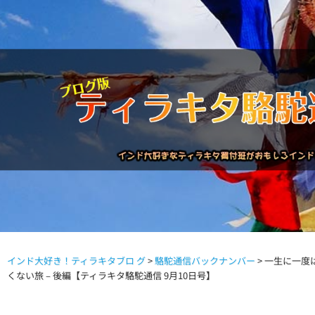
インド大好き！ティラキタブロ グ
>
駱駝通信バックナンバー
>
一生に一度
駱駝通信バックナンバー
インドが大好き!!
商品につい
くない旅 – 後編【ティラキタ駱駝通信 9月10日号】