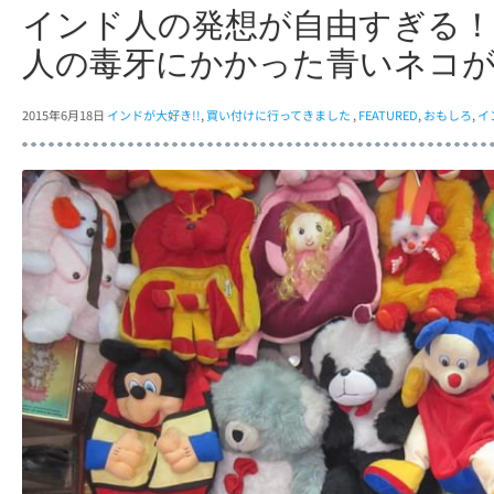
インド人の発想が自由すぎる
人の毒牙にかかった青いネコ
2015年6月18日
インドが大好き!!
,
買い付けに行ってきました
,
FEATURED
,
おもしろ
,
イ