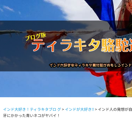
インド大好き！ティラキタブロ グ
>
インドが大好き!!
>
インド人の発想が
駱駝通信バックナンバー
インドが大好き!!
商品につい
牙にかかった青いネコがヤバイ！