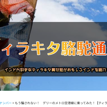
バックナンバー
インドが大好き!!
商品について
買い付
ナンバー
>
もう騙されない！ デリーのメトロ空港線に乗ってみた！【ティラ