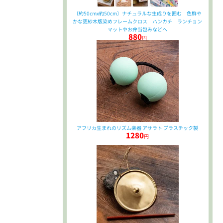
〔約50cmx約50cm〕ナチュラルな生成りを囲む 色鮮や
かな更紗木版染めフレームクロス ハンカチ ランチョン
マットやお弁当包みなどへ
880
円
アフリカ生まれのリズム楽器 アサラト プラスチック製
1280
円