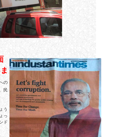
面
いま
への
、民
ょう
ょっ
ンド