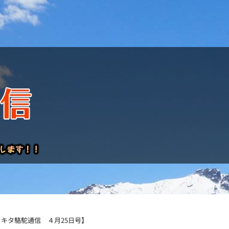
けレポート
キタ駱駝通信 ４月25日号】