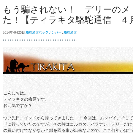
もう騙されない！ デリーのメ
た！【ティラキタ駱駝通信 ４月
2014年4月25日
駱駝通信バックナンバー
,
駱駝通信
こんにちは。
ティラキタの梅原です。
お元気ですか？
つい先日、インドから帰ってきました！！ 今回は、ムンバイ、そし
ドに行っていたのですが、その時はコルカタ、バラナシ、デリーだけ
の買い付けでなかなか全部を回る事が出来ないので、ここ何年かは年