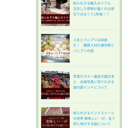
知られざる輸入のリアル
注文した荷物が届くのは翌
日ではなくて1年後！？
人生とパニプリは自由
だ！ 獏原人村の満月祭と
パニプリの話
写真がマナー違反の国日本
と 全員写真に写りたがる
謎の国インドについて
知られざるインドスイーツ
の世界 美味しい…が、全て
同じ味がする謎について