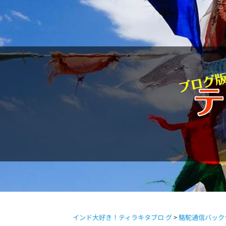
駱駝通信
インド大好き！ティラキタブロ グ
>
駱駝通信バック