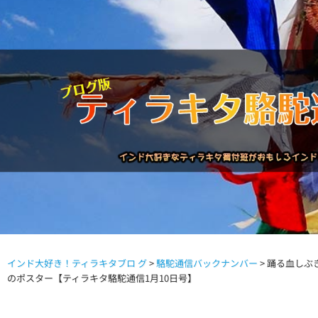
インド大好き！ティラキタブロ グ
>
駱駝通信バックナンバー
>
踊る血しぶ
駱駝通信バックナンバー
インドが大好き!!
商品につい
のポスター【ティラキタ駱駝通信1月10日号】