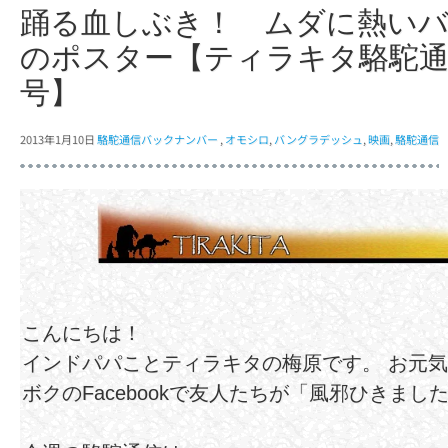
踊る血しぶき！ ムダに熱い
のポスター【ティラキタ駱駝通信
号】
2013年1月10日
駱駝通信バックナンバー
,
オモシロ
,
バングラデッシュ
,
映画
,
駱駝通信
こんにちは！
インドパパことティラキタの梅原です。 お元
ボクのFacebookで友人たちが「風邪ひき