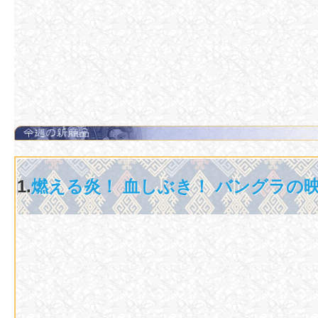
1.
燃える炎！ 血しぶき！ バングラの