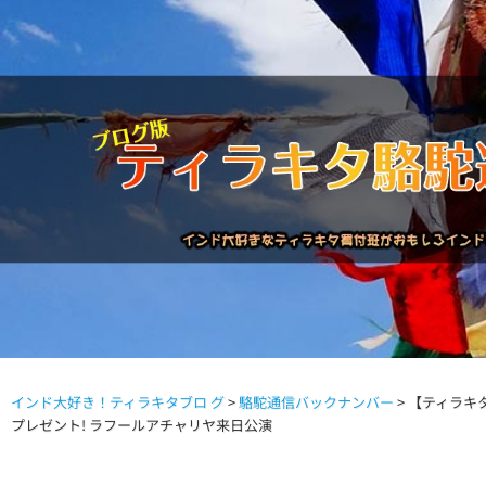
インド大好き！ティラキタブロ グ
>
駱駝通信バックナンバー
>
【ティラキ
駱駝通信バックナンバー
インドが大好き!!
商品につい
プレゼント! ラフールアチャリヤ来日公演