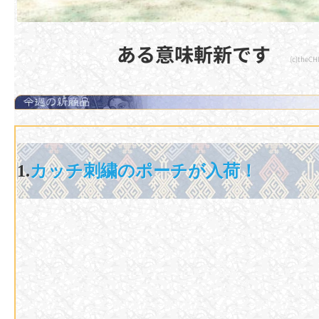
ある意味斬新です
(c)theC
1.
カッチ刺繍のポーチが入荷！