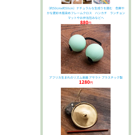
〔約50cmx約50cm〕ナチュラルな生成りを囲む 色鮮や
かな更紗木版染めフレームクロス ハンカチ ランチョン
マットやお弁当包みなどへ
880
円
アフリカ生まれのリズム楽器 アサラト プラスチック製
1280
円