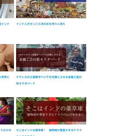
南インド
インド人がガンジス河の水を売りに来た
を世界に
ナウシカの工房都市ペジテを彷彿とさせる金属工芸の
街モラダバード
て言うだけの
そこはインドの薬草庫！ 植物相が豊富すぎるケララ