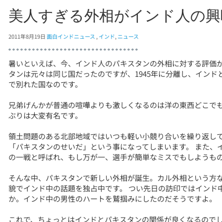
美人すぎる外相がインド人の興
2011年8月19日
面白インドニュース
,
インド
,
ニュース
暑いといえば、今、インド人のパキスタンの外相に対する評価
タンは元々は同じ国だったのですが、1945年に分離し、イン
で別れた国なのです。
兄弟げんかが普通の喧嘩よりも激しくなるのは洋の東西どこで
ぶりは大変有名です。
領土問題のある北部地域ではいつも軽い小競り合いを繰り返し
「パキスタンのせいだ」という事になってしまいます。 また、
の一戦と呼ばれ、もし万が一、選手が簡単なミスでもしようも
そんな中、パキスタンで新しい外相が誕生。カル外相という方
貌でインド中の話題を独占中です。 つい先日の訪印ではインド
か。インド中の男性のハートを鷲掴みにしたのだそうですよ。
これで、ちょっとはインドとパキスタンの関係が良くなるので