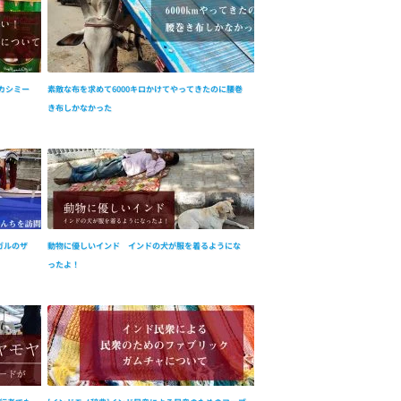
カシミー
素敵な布を求めて6000キロかけてやってきたのに腰巻
き布しかなかった
ガルのザ
動物に優しいインド インドの犬が服を着るようにな
ったよ！