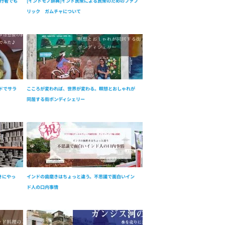
行者でも
[インドモノ辞典]インド民衆による民衆のためのファブ
リック ガムチャについて
ドでサラ
こころが変われば、世界が変わる。瞑想とおしゃれが
同居する街ポンディシェリー
きにやっ
インドの歯磨きはちょっと違う。不思議で面白いイン
ド人の口内事情