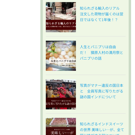
知られざる輸入のリアル
注文した荷物が届くのは翌
日ではなくて1年後！？
人生とパニプリは自由
だ！ 獏原人村の満月祭と
パニプリの話
写真がマナー違反の国日本
と 全員写真に写りたがる
謎の国インドについて
知られざるインドスイーツ
の世界 美味しい…が、全て