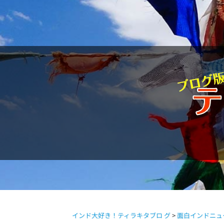
駱駝通信
インド大好き！ティラキタブロ グ
>
面白インドニュ