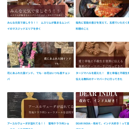
みんな元気で楽しそう！！ ムスリムが集まるムンバ
指先に官能の喜びを覚えて。五感でいただく
イのマスジッドエリアを歩く
料理のこと
花にあふれた国インド。 でも…お花はいつも首チョン
タージマハルを超えた！ 愛と幸福と不殺生
パ
伝える無料のテーマパークに行ってきた
アーユルヴェーダが溢れてる！！ 聖地ケララ州ショ
DEAR INDIA – 改めて、インド大好き！っ