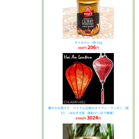
タイのカレー粉 50g
206
360円
円
華やかな柄入り ベトナム伝統のホイアン・ランタン〔提
灯〕 - ほおずき型〔更紗マンダラ模様〕
3024
3780円
円