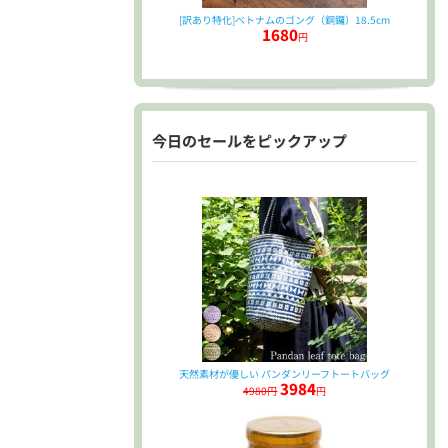
[訳あり特化]ベトナムのゴング（銅鑼）18.5cm
1680
円
今日のセールをピックアップ
天然素材が優しい パンダンリーフトートバッグ
3984
4980円
円