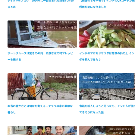
ティラキタブログ 2024年に一番読まれた記事TOP10
【朗報のちモヤモヤ】インドのQRコードが旅
まとめ
利用可能になりました
ボートクルーズは驚きの48円 素敵な水の町アレッピ
インドのアボカドサラダは想像の斜め上 イン
ーを旅する
ダを頼んでみた♪
本当の豊かさとは何かを考える – ケララの家の素敵な
食器を輸入しようと思ったら、インド人が働
暮らし
てきそうになった話