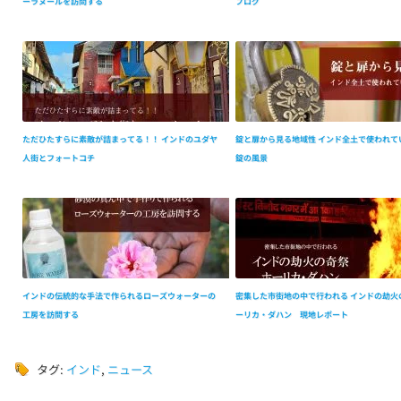
ーラヌールを訪問する
ブログ
ただひたすらに素敵が詰まってる！！ インドのユダヤ
錠と扉から見る地域性 インド全土で使われて
人街とフォートコチ
錠の風景
インドの伝統的な手法で作られるローズウォーターの
密集した市街地の中で行われる インドの劫火
工房を訪問する
ーリカ・ダハン 現地レポート
タグ:
インド
,
ニュース