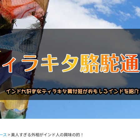
バックナンバー
インドが大好き!!
商品について
買い付
ース
>
美人すぎる外相がインド人の興味の的！