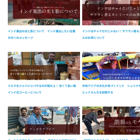
インド進出の光と影について インド進出したい企業
インドはチャイだけじゃない！ サフラン香る
の方へのメッセージ
ルのお茶について
ミルクをジャバジャバやるのが掟だよ！ 甘くて旨い南
中央アジアの文化が息づくインド シュリナ
インド式コーヒーについて
ヒッドさんちを訪問する