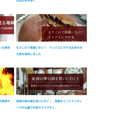
の山の中を歩く
いる南京
もうこれで間違いない！ インド人にウケる日本のお
土産を発見しました
の奇祭ホ
豪商の夢の跡を買いに行く♪ 素敵なインドアンティ
ークが山盛りの街カライクディ