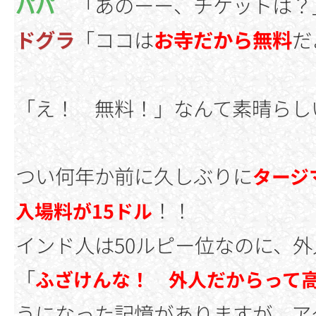
パパ
「あのーー、チケットは？
ドグラ
「ココは
お寺だから無料
だ
「え！ 無料！」なんて素晴らし
つい何年か前に久しぶりに
タージ
！！
入場料が15ドル
インド人は50ルピー位なのに、外
「
ふざけんな！ 外人だからって
うになった記憶がありますが、ア