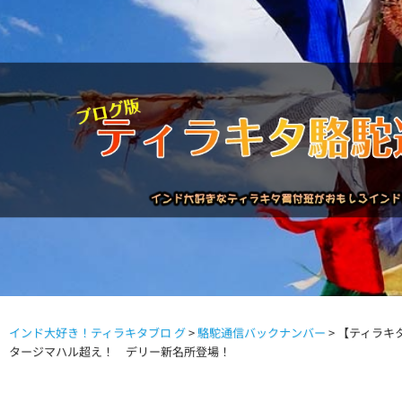
インド大好き！ティラキタブロ グ
>
駱駝通信バックナンバー
>
【ティラキ
駱駝通信バックナンバー
インドが大好き!!
商品につい
タージマハル超え！ デリー新名所登場！