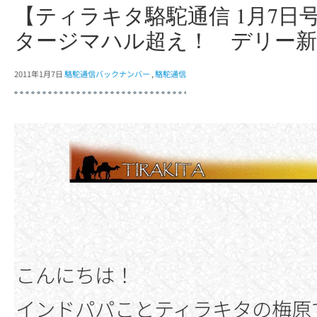
【ティラキタ駱駝通信 1月7
タージマハル超え！ デリー新
2011年1月7日
駱駝通信バックナンバー
,
駱駝通信
こんにちは！
インドパパことティラキタの梅原