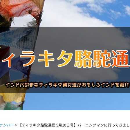
バックナンバー
インドが大好き!!
商品について
買い付
ナンバー
>
【ティラキタ駱駝通信 9月10日号】バーニングマンに行ってきま