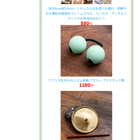
〔約50cmx約50cm〕ナチュラルな生成りを囲む 色鮮や
かな更紗木版染めフレームクロス ハンカチ ランチョン
マットやお弁当包みなどへ
880
円
アフリカ生まれのリズム楽器 アサラト プラスチック製
1280
円