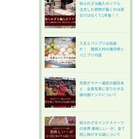
知られざる輸入のリアル
注文した荷物が届くのは翌
日ではなくて1年後！？
人生とパニプリは自由
だ！ 獏原人村の満月祭と
パニプリの話
写真がマナー違反の国日本
と 全員写真に写りたがる
謎の国インドについて
知られざるインドスイーツ
の世界 美味しい…が、全て
同じ味がする謎について