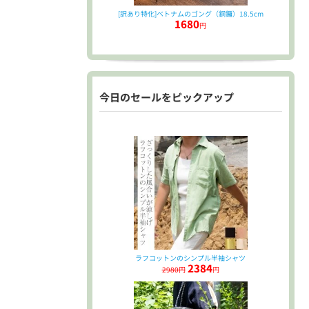
[訳あり特化]ベトナムのゴング（銅鑼）18.5cm
1680
円
今日のセールをピックアップ
ラフコットンのシンプル半袖シャツ
2384
2980円
円