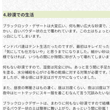
4.砂漠での生活
ブラックロック・デザートは大変広い、何も無い広大な砂漠で、
かい、白いパウダー状の土で覆われています。この土はちょっと
っ白にしてしまいます。
インドパパ達はテント生活だったのですが、最初はキレイだった
「気にしても仕方ないや」と思うまでになりました。細かい砂は
様でなければ、いつもの間にか隙間に砂が入って壊れてしまいま
何もない砂漠ですので、湿度は完全に0%。あっと言う間に手足
を塗る、水分補給を心がける等の乾燥に対する対策が必要です。
ましたが、帰る頃には手足はガサガサになっていました。
また、昼夜の寒暖さはもの凄く、昼は35度くらい、夜は10度以
夜中はヒートテックにスキー服を着こむなんて言う冗談みたいな
ブラックロックデザートは、まわりに何もない砂漠ですので結構
がるパウダー状の土は簡単に舞い上がり、あっという間に砂嵐！