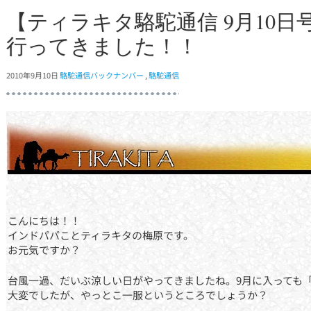
【ティラキタ駱駝通信 9月10
行ってきました！！
2010年9月10日
駱駝通信バックナンバー
,
駱駝通信
こんにちは！！
インドパパことティラキタの梅原です。
お元気ですか？
台風一過、だいぶ涼しい日がやってきましたね。9月に入っても
大変でしたが、やっとこ一服というところでしょうか？