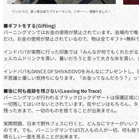
インドパパ。真っ青な姿でパフォーマンス。いやーー、頑張りました！
■ギフトをする(Gifting)
バーニングマンではお金の使用が禁止されています。会場内で唯
だけ。お金の使用が禁止されているので、物は全てギフト=無料
インドパパが実際に行った印象では「みんなが何でもくれたがる
ェルカムドリンクを貰い、暑いだろうと言って大きな氷を貰い、
インドパパもDANCE OF SHIVAのDVDをみんなにプレゼン
不思議と優しい気持ちになります。「お金ってなんだろう？」っ
■後に何も痕跡を残さない(Leaving No Trace)
バーニングマンが行われるブラックロックデザートは保護区域に
一切残してはいけないとされています。缶やビンはもちろん、タ
残った水まで、一切のものを捨てることが出来ません。
実際問題、日本で野外フェスに行くと、どんなにマナーがいいフ
のです。でも、バーニングマンでは5万人もの人が一切、何も捨
晴らしい一面を見ることが出来ます。