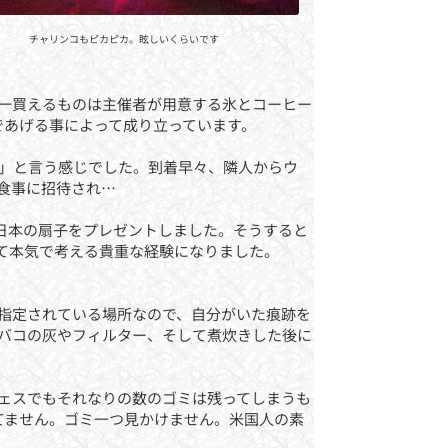
チャリンコもピカピカ。眩しいくらいです
一買えるものは主催者が用意する氷とコーヒー
であげる事によって成り立っています。
」と言う感じでした。到着早々、隣人からウ
食事に招待され…
トし、日本の扇子をプレゼントしました。そうすると
て本気で考える貴重な経験になりました。
指定されている場所なので、自分がいた痕跡を
バコの灰やフィルター、そして煮炊きした後に
ェスでもそれなりの数のゴミは残ってしまうも
てません。ゴミ一つ見かけません。米国人の素