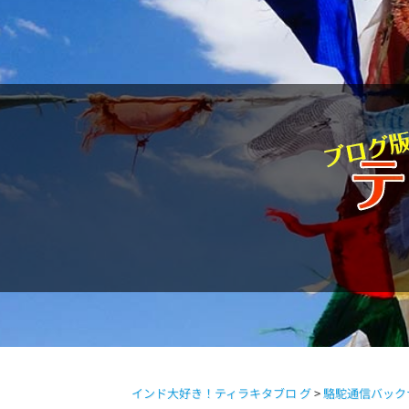
駱駝通信
インド大好き！ティラキタブロ グ
>
駱駝通信バック