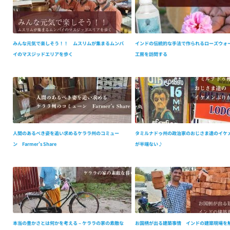
みんな元気で楽しそう！！ ムスリムが集まるムンバ
インドの伝統的な手法で作られるローズウォ
イのマスジッドエリアを歩く
工房を訪問する
人間のあるべき姿を追い求めるケララ州のコミュー
タミルナドゥ州の政治家のおじさま達のイケ
ン Farmer’s Share
が半端ない♪
本当の豊かさとは何かを考える – ケララの家の素敵な
お国柄が出る建築事情 インドの建築現場を