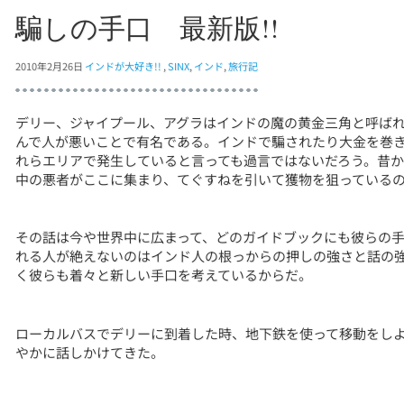
騙しの手口 最新版!!
2010年2月26日
インドが大好き!!
,
SINX
,
インド
,
旅行記
デリー、ジャイプール、アグラはインドの魔の黄金三角と呼ば
んで人が悪いことで有名である。インドで騙されたり大金を巻き
れらエリアで発生していると言っても過言ではないだろう。昔
中の悪者がここに集まり、てぐすねを引いて獲物を狙っている
その話は今や世界中に広まって、どのガイドブックにも彼らの
れる人が絶えないのはインド人の根っからの押しの強さと話の
く彼らも着々と新しい手口を考えているからだ。
ローカルバスでデリーに到着した時、地下鉄を使って移動をし
やかに話しかけてきた。