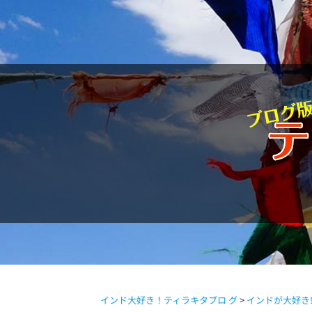
駱駝通信
インド大好き！ティラキタブロ グ
>
インドが大好き!