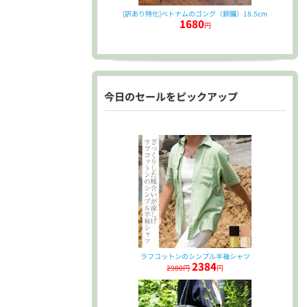
[訳あり特化]ベトナムのゴング（銅鑼）18.5cm
1680
円
今日のセールをピックアップ
ラフコットンのシンプル半袖シャツ
2384
2980円
円