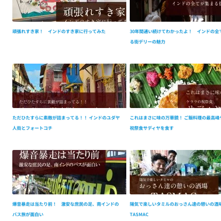
頑張れすき家！ インドのすき家に行ってみた
30年間通い続けてわかったよ！ インドの全
る街デリーの魅力
ただひたすらに素敵が詰まってる！！ インドのユダヤ
これはまさに味の万華鏡！ ご飯料理の最高峰
人街とフォートコチ
祝祭食サディヤを食す
爆音暴走は当たり前！ 激安な庶民の足、南インドの
陽気で楽しいタミルのおっさん達の憩いの酒
バス旅が面白い
TASMAC