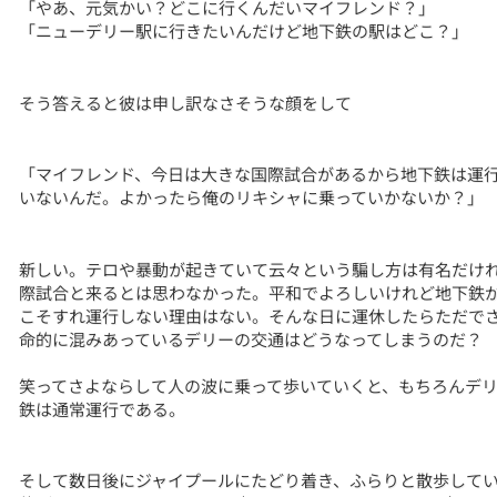
「やあ、元気かい？どこに行くんだいマイフレンド？」
「ニューデリー駅に行きたいんだけど地下鉄の駅はどこ？」
そう答えると彼は申し訳なさそうな顔をして
「マイフレンド、今日は大きな国際試合があるから地下鉄は運
いないんだ。よかったら俺のリキシャに乗っていかないか？」
新しい。テロや暴動が起きていて云々という騙し方は有名だけ
際試合と来るとは思わなかった。平和でよろしいけれど地下鉄
こそすれ運行しない理由はない。そんな日に運休したらただで
命的に混みあっているデリーの交通はどうなってしまうのだ？
笑ってさよならして人の波に乗って歩いていくと、もちろんデ
鉄は通常運行である。
そして数日後にジャイプールにたどり着き、ふらりと散歩して