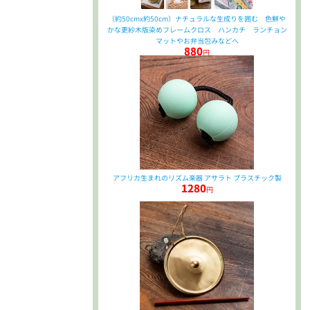
〔約50cmx約50cm〕ナチュラルな生成りを囲む 色鮮や
かな更紗木版染めフレームクロス ハンカチ ランチョン
マットやお弁当包みなどへ
880
円
アフリカ生まれのリズム楽器 アサラト プラスチック製
1280
円