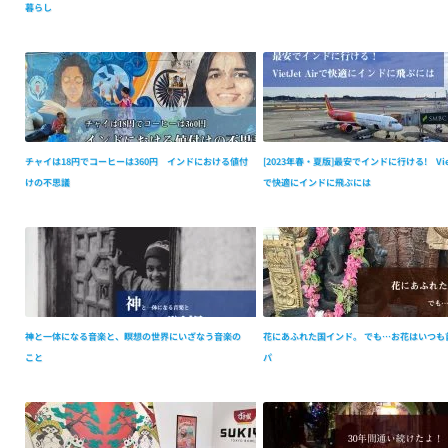
暮らし
チャイは18円でコーヒーは360円 インドにおける値付
[2023年春・夏版]最安でインドに行ける! VietJ
けの不思議
で快適にインドに飛ぶには
神と一体になる音楽と、瞑想の世界にいざなう音楽の
花にあふれた国インド。 でも…お花はいつも
こと
パ