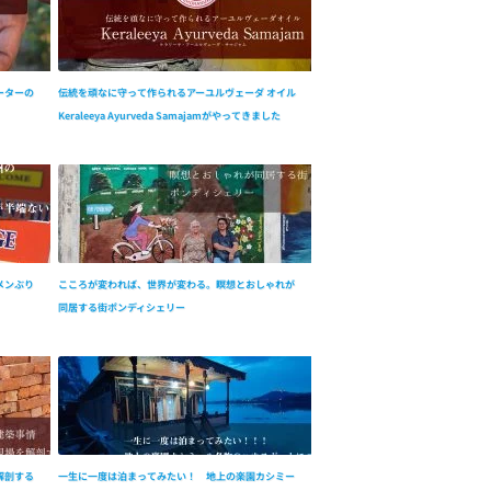
ーターの
伝統を頑なに守って作られるアーユルヴェーダ オイル
Keraleeya Ayurveda Samajamがやってきました
メンぶり
こころが変われば、世界が変わる。瞑想とおしゃれが
同居する街ポンディシェリー
解剖する
一生に一度は泊まってみたい！ 地上の楽園カシミー