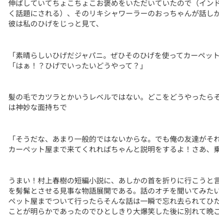
伸ばしていてちょこちょこお褒めをいただいていたので（イン
く話題にされる）、そのリキシャワーラーのおっちゃんが話し
彼は私のひげをじっと見て、
「素晴らしいひげだジャパニ。ぜひそのひげを使ってカーペッ
「はぁ！？ひげでいったいどうやって？」
髪の毛でカツラとかいうレベルではない。どこをどうやったら
は神妙な面持ちで
「そうだな、あまり一般的ではないからな。でも俺の友達がそ
カーペット屋まで来てくれればちゃんと説明をするよ！さあ、
うまい！村上春樹の短編小説に、あしかの首を折りに行こうと
を髣髴とさせる見事な物語展開である。話のオチを聞いてみた
ペット屋までついて行ったらそんな話は一瞬で忘れ去られてひ
ことが明らかであったのでひとしきり大爆笑した後に別れて晩