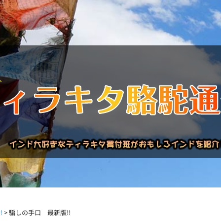
バックナンバー
インドが大好き!!
商品について
買い付
!
>
騙しの手口 最新版!!