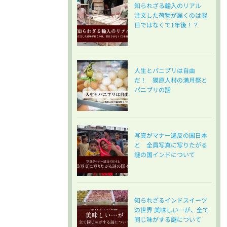
知られざる輸入のリアル
注文した荷物が届くのは翌
日ではなくて1年後！？
人生とパニプリは自由
だ！ 獏原人村の満月祭と
パニプリの話
写真がマナー違反の国日本
と 全員写真に写りたがる
謎の国インドについて
知られざるインドスイーツ
の世界 美味しい…が、全て
同じ味がする謎について