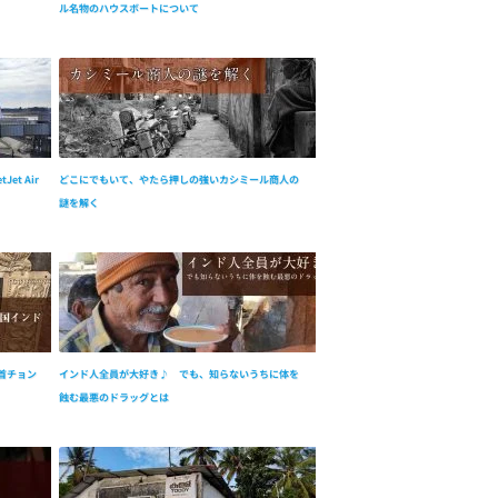
ル名物のハウスボートについて
et Air
どこにでもいて、やたら押しの強いカシミール商人の
謎を解く
首チョン
インド人全員が大好き♪ でも、知らないうちに体を
蝕む最悪のドラッグとは