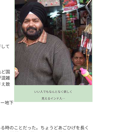
行して
れど国
が混雑
さえ致
いい人でもなんとなく妖しく
見えるインド人…
リー地下
いる時のことだった。ちょうどあごひげを長く