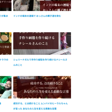
てが集ま
インドの場末の酒場で おっさんの椰子酒を飲む
ケララの
シュリーナガルで手作り絨毯を作り続けるナシールさ
んのこと
場
成功する。とは続けること ムンバイのヒーラルちゃん
が言った あなたの人生を変える素敵な言葉