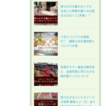
知られざる輸入のリアル
注文した荷物が届くのは翌
日ではなくて1年後！？
人生とパニプリは自由
だ！ 獏原人村の満月祭と
パニプリの話
写真がマナー違反の国日本
と 全員写真に写りたがる
謎の国インドについて
知られざるインドスイーツ
の世界 美味しい…が、全て