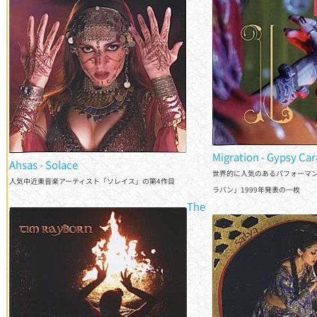
Migration - Gypsy Ca
Ahsas - Solace
世界的に人気のあるパフォーマ
人気中近東音楽アーティスト「ソレイス」の第4作目
ン」1999年発表の一枚
The