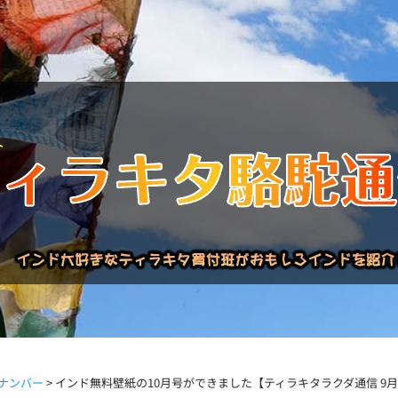
バックナンバー
インドが大好き!!
商品について
買い付
ナンバー
>
インド無料壁紙の10月号ができました【ティラキタラクダ通信 9月