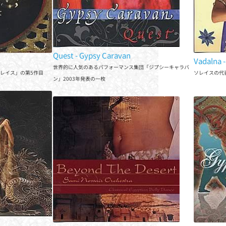
Quest - Gypsy Caravan
Vad
世界的に人気のあるパフォーマンス集団「ジプシーキャラバ
レイス」の第5作目
ソレ
ン」2003年発表の一枚
Beyond the Desert
Rem