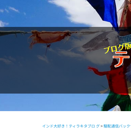
駱駝通信
インド大好き！ティラキタブロ グ
>
駱駝通信バック