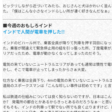
ビックリしながら近づいてみたら、おじさんと犬はかわいく並ん
た。「僕はこんな小さなインドらしい所が凄く好きなんだなぁ」
■今週のおもしろインド
インドで人間が電車を押した!!
インドのビハール州で、乗客全員が降りて列車を押す羽目になっ
た。乗客が間違えて緊急停止用の紐を引っ張った所、丁度電車が
リアだったため、電車が動かなくなってしまったのだそう。
電気の来ていないニュートラルエリアがあっても通常は慣性で電
かし、そこで電車が止ってしまったからさぁ大変。
仕方なく乗客は全員下り、4mの電気の来ていないニュートラルエ
道局のスポークスマンは「こんな珍しい事件は初めてです」と言
私は鉄道の仕組みについては良く知らないのですが、日本はこん
か? 発電所の都合とかあるからきっとあるのだろうなぁ…と思
そもそも、インドの列車って駅でない所でも良く止りますけど、