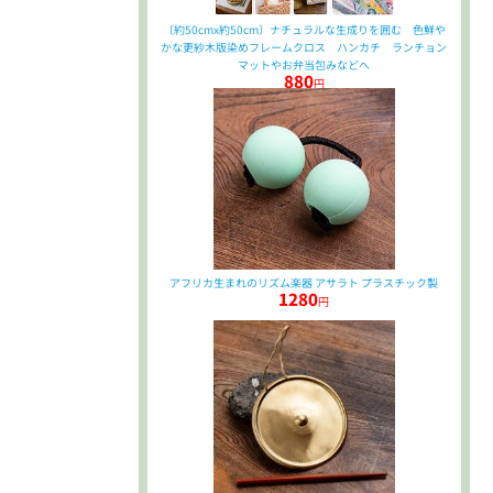
〔約50cmx約50cm〕ナチュラルな生成りを囲む 色鮮や
かな更紗木版染めフレームクロス ハンカチ ランチョン
マットやお弁当包みなどへ
880
円
アフリカ生まれのリズム楽器 アサラト プラスチック製
1280
円