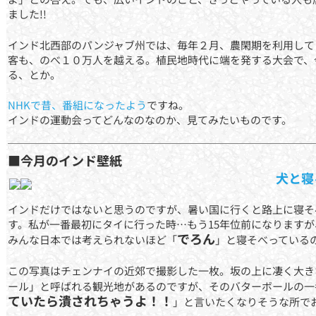
ました!!
インド北西部のパンジャブ州では、毎年２月、農閑期を利用して
客も、のべ１０万人を越える。植民地時代に端を発する大会で、
る、とか。
NHKで昔、番組になったよう
ですね。
インドの運動会ってどんなのなのか、見てみたいものです。
■今月のインド壁紙
犬と寝
インドだけではないと思うのですが、暑い国に行くと路上に寝そ
す。私が一番最初にタイに行った時…もう15年位前になります
でろん
みんな日本では考えられないほど「
」と寝そべっている
この写真はチェンナイの近郊で撮影した一枚。坂の上に凄く大き
ール」と呼ばれる観光地があるのですが、そのバターボールの一
ていたら潰されちゃうよ！！
」と言いたくなりそうな所で