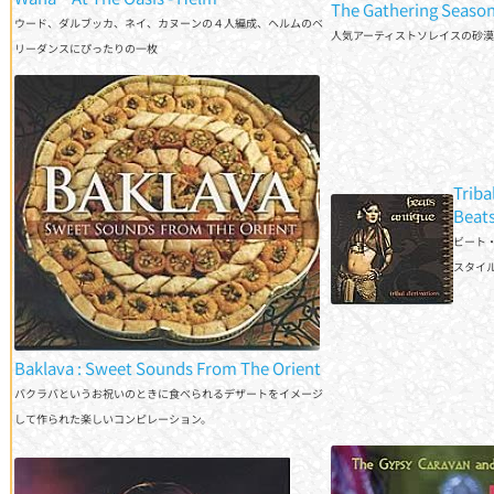
Gathering Season - S
ウード、ダルブッカ、ネイ、カヌーンの４人編成、ヘルムのベ
人気アーティストソレイスの砂
リーダンスにぴったりの一枚
Triba
Anti
ビート
ルを交
Baklava : Sweet Sounds From The Orient
バクラバというお祝いのときに食べられるデザートをイメージ
して作られた楽しいコンピレーション。