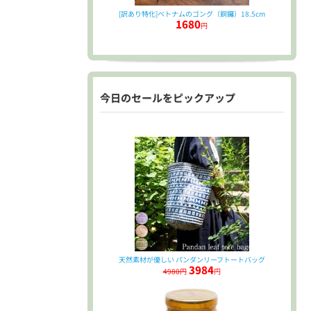
[訳あり特化]ベトナムのゴング（銅鑼）18.5cm
1680
円
今日のセールをピックアップ
天然素材が優しい パンダンリーフトートバッグ
3984
4980円
円