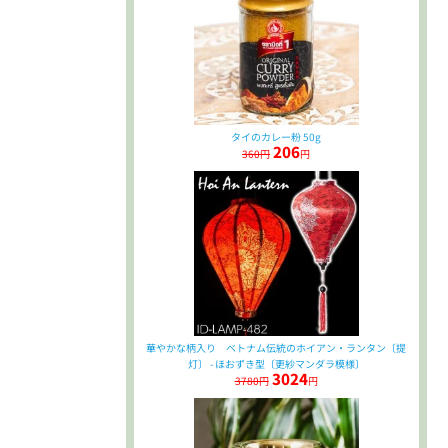
タイのカレー粉 50g
206
360円
円
華やかな柄入り ベトナム伝統のホイアン・ランタン〔提
灯〕 - ほおずき型〔更紗マンダラ模様〕
3024
3780円
円