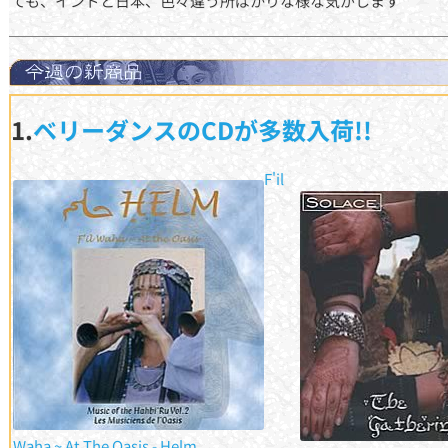
ても、インドと日本、色々違う所ばかりな様な気がします
1.
ベリーダンスのCDが多数入荷!!
F'il
Waha ~ At The Oasis - Helm