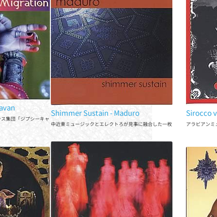
ravan
Shimmer Sustain - Maduro
Sir
ンス集団「ジプシーキャラバ
中近東ミュージックとエレクトろが見事に融合した一枚
アラ