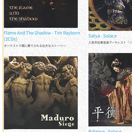
Flame And The Shadow - Tim Rayborn
Satya - Solace
[2CDs]
人気中近東音楽アーティスト「ソ
オーケストラ調に奏でられる壮大なストーリー
Siege - Maduro
Balance - Solace