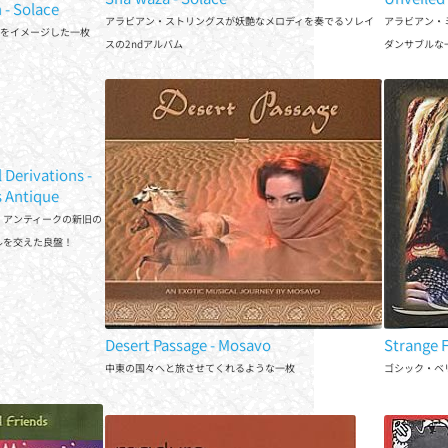
olace
アラビアン・ストリングスが妖艶なメロディを奏でるソレイス
アラ
漠をイメージした一枚
の2ndアルバム
ダン
l Derivations - Beats
que
・アンティークの新旧のスタイ
えた良盤！
Desert Passage - Mosavo
Str
中東の国々へと旅させてくれるような一枚
ゴシ